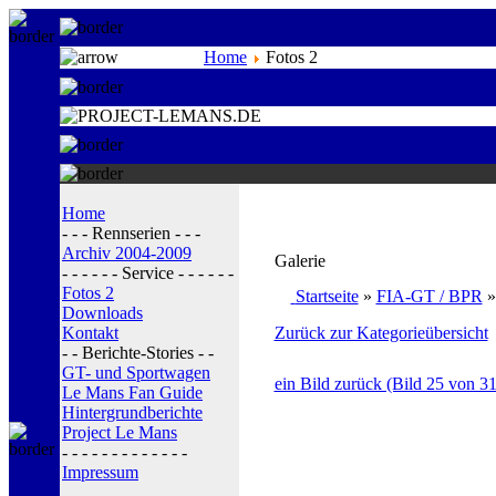
Home
Fotos 2
Home
- - - Rennserien - - -
Archiv 2004-2009
Galerie
- - - - - - Service - - - - - -
Fotos 2
Startseite
»
FIA-GT / BPR
Downloads
Kontakt
Zurück zur Kategorieübersicht
- - Berichte-Stories - -
GT- und Sportwagen
ein Bild zurück (Bild 25 von 31
Le Mans Fan Guide
Hintergrundberichte
Project Le Mans
- - - - - - - - - - - - -
Impressum