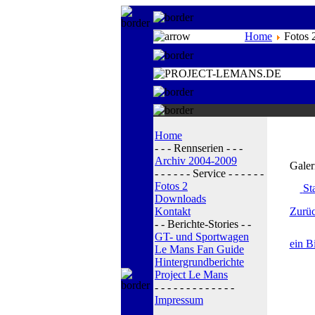
Home
Fotos 
Home
- - - Rennserien - - -
Archiv 2004-2009
Galer
- - - - - - Service - - - - - -
Fotos 2
Sta
Downloads
Kontakt
Zurüc
- - Berichte-Stories - -
GT- und Sportwagen
ein B
Le Mans Fan Guide
Hintergrundberichte
Project Le Mans
- - - - - - - - - - - - -
Impressum