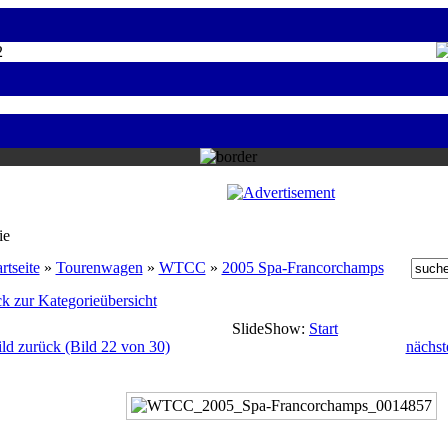
2
ie
rtseite
»
Tourenwagen
»
WTCC
»
2005 Spa-Francorchamps
k zur Kategorieübersicht
SlideShow:
Start
ild zurück (Bild 22 von 30)
nächst