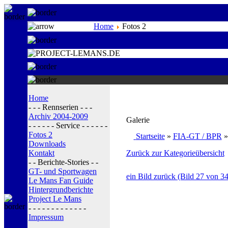
Home
Fotos 2
Home
- - - Rennserien - - -
Archiv 2004-2009
Galerie
- - - - - - Service - - - - - -
Fotos 2
Startseite
»
FIA-GT / BPR
Downloads
Kontakt
Zurück zur Kategorieübersicht
- - Berichte-Stories - -
GT- und Sportwagen
ein Bild zurück (Bild 27 von 34
Le Mans Fan Guide
Hintergrundberichte
Project Le Mans
- - - - - - - - - - - - -
Impressum