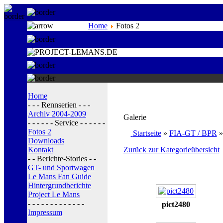
Home
Fotos 2
Home
- - - Rennserien - - -
Archiv 2004-2009
Galerie
- - - - - - Service - - - - - -
Fotos 2
Startseite
»
FIA-GT / BPR
Downloads
Kontakt
Zurück zur Kategorieübersicht
- - Berichte-Stories - -
GT- und Sportwagen
Le Mans Fan Guide
Hintergrundberichte
Project Le Mans
- - - - - - - - - - - - -
pict2480
Impressum