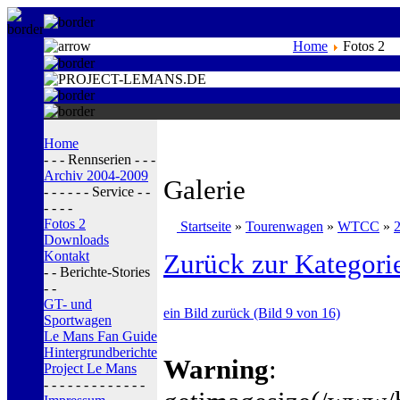
Home
Fotos 2
Home
- - - Rennserien - - -
Archiv 2004-2009
Galerie
- - - - - - Service - -
- - - -
Fotos 2
Startseite
»
Tourenwagen
»
WTCC
»
Downloads
Kontakt
Zurück zur Kategori
- - Berichte-Stories
- -
GT- und
ein Bild zurück (Bild 9 von 16)
Sportwagen
Le Mans Fan Guide
Hintergrundberichte
Warning
:
Project Le Mans
- - - - - - - - - - - - -