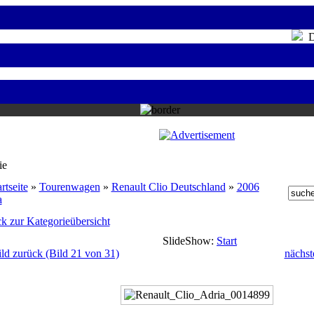
Do
ie
rtseite
»
Tourenwagen
»
Renault Clio Deutschland
»
2006
a
k zur Kategorieübersicht
SlideShow:
Start
ild zurück (Bild 21 von 31)
nächst