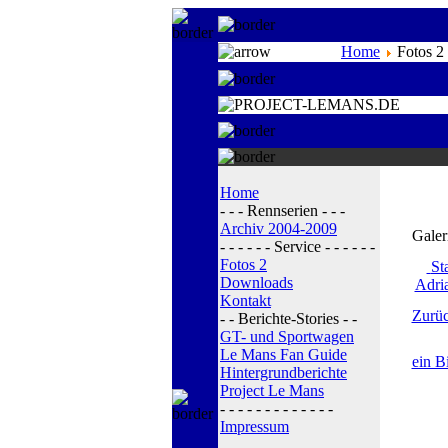
Home
Fotos 2
Home
- - - Rennserien - - -
Archiv 2004-2009
Galer
- - - - - - Service - - - - - -
Fotos 2
Sta
Downloads
Adri
Kontakt
Zurüc
- - Berichte-Stories - -
GT- und Sportwagen
Le Mans Fan Guide
ein B
Hintergrundberichte
Project Le Mans
- - - - - - - - - - - - -
Impressum