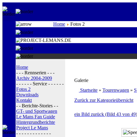
Home
Fotos 2
Home
- - - Rennserien - - -
Archiv 2004-2009
Galerie
- - - - - - Service - - - - - -
Fotos 2
Startseite
»
Tourenwagen
»
S
Downloads
Kontakt
Zurück zur Kategorieübersicht
- - Berichte-Stories - -
GT- und Sportwagen
ein Bild zurück (Bild 43 von 49
Le Mans Fan Guide
Hintergrundberichte
Project Le Mans
- - - - - - - - - - - - -