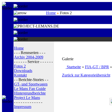
Home
Fotos 2
Home
- - - Rennserien - - -
Archiv 2004-2009
Galerie
- - - - - - Service - - - - - -
Fotos 2
Startseite
»
FIA-GT / BPR
Downloads
Kontakt
Zurück zur Kategorieübersicht
- - Berichte-Stories - -
GT- und Sportwagen
Le Mans Fan Guide
Hintergrundberichte
Project Le Mans
- - - - - - - - - - - - -
Impressum