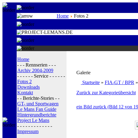
Home
Fotos 2
Home
- - - Rennserien - - -
Archiv 2004-2009
Galerie
- - - - - - Service - - - - - -
Fotos 2
Startseite
»
FIA-GT / BPR
Downloads
Kontakt
Zurück zur Kategorieübersicht
- - Berichte-Stories - -
GT- und Sportwagen
ein Bild zurück (Bild 12 von 19
Le Mans Fan Guide
Hintergrundberichte
Project Le Mans
- - - - - - - - - - - - -
Impressum