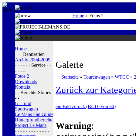
Home
Fotos 2
Home
- - - Rennserien - - -
Archiv 2004-2009
Galerie
- - - - - - Service - -
- - - -
Fotos 2
Startseite
»
Tourenwagen
»
WTCC
»
Downloads
Kontakt
Zurück zur Kategori
- - Berichte-Stories
- -
GT- und
ein Bild zurück (Bild 6 von 30)
Sportwagen
Le Mans Fan Guide
Hintergrundberichte
Warning
:
Project Le Mans
- - - - - - - - - - - - -