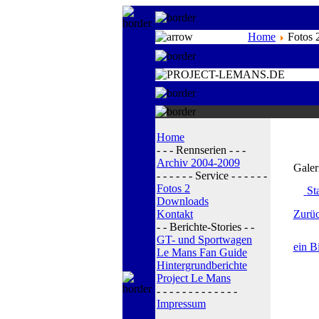
Home
Fotos 
Home
- - - Rennserien - - -
Archiv 2004-2009
Galer
- - - - - - Service - - - - - -
Fotos 2
Sta
Downloads
Kontakt
Zurüc
- - Berichte-Stories - -
GT- und Sportwagen
ein B
Le Mans Fan Guide
Hintergrundberichte
Project Le Mans
- - - - - - - - - - - - -
Impressum