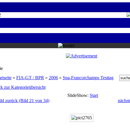
2
ie
rtseite
»
FIA-GT / BPR
»
2006
»
Spa-Francorchamps Testtag
k zur Kategorieübersicht
SlideShow:
Start
ild zurück (Bild 21 von 34)
nächst