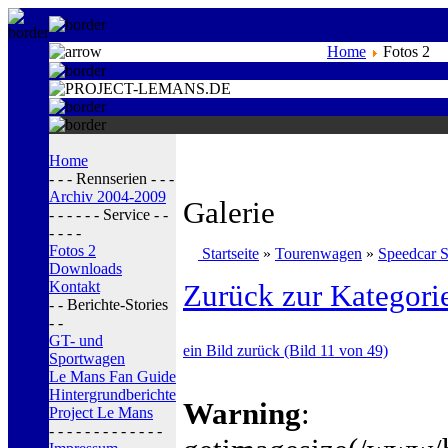
Home
Fotos 2
Home
- - - Rennserien - - -
Archiv 2004-2009
Galerie
- - - - - - Service - -
- - - -
Fotos 2
Startseite
»
Tourenwagen
»
Speedcar S
Downloads
Kontakt
Zurück zur Kategori
- - Berichte-Stories
- -
GT- und
ein Bild zurück (Bild 11 von 49)
Sportwagen
Le Mans Fan Guide
Hintergrundberichte
Warning
:
Project Le Mans
- - - - - - - - - - - - -