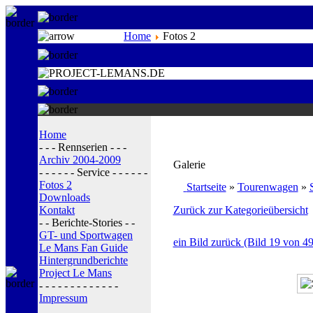
Home
Fotos 2
Home
- - - Rennserien - - -
Archiv 2004-2009
Galerie
- - - - - - Service - - - - - -
Fotos 2
Startseite
»
Tourenwagen
»
Downloads
Kontakt
Zurück zur Kategorieübersicht
- - Berichte-Stories - -
GT- und Sportwagen
ein Bild zurück (Bild 19 von 49
Le Mans Fan Guide
Hintergrundberichte
Project Le Mans
- - - - - - - - - - - - -
Impressum