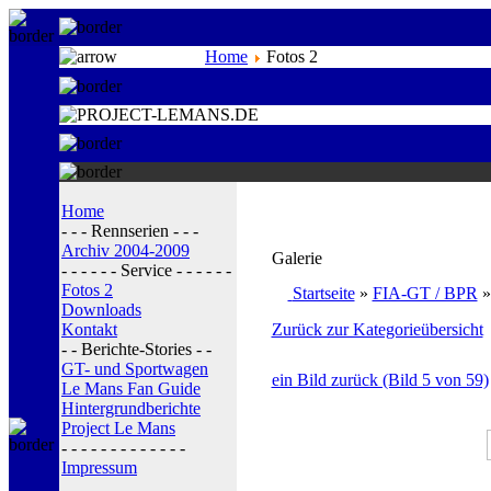
Home
Fotos 2
Home
- - - Rennserien - - -
Archiv 2004-2009
Galerie
- - - - - - Service - - - - - -
Fotos 2
Startseite
»
FIA-GT / BPR
Downloads
Kontakt
Zurück zur Kategorieübersicht
- - Berichte-Stories - -
GT- und Sportwagen
ein Bild zurück (Bild 5 von 59)
Le Mans Fan Guide
Hintergrundberichte
Project Le Mans
- - - - - - - - - - - - -
Impressum