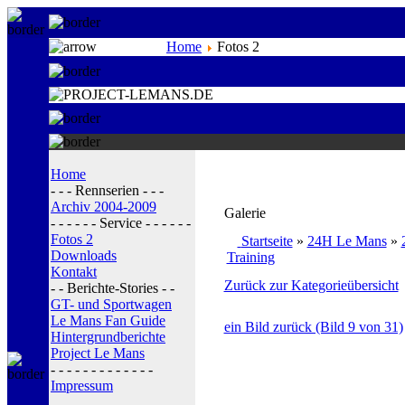
Home
Fotos 2
Home
- - - Rennserien - - -
Archiv 2004-2009
Galerie
- - - - - - Service - - - - - -
Fotos 2
Startseite
»
24H Le Mans
»
Downloads
Training
Kontakt
Zurück zur Kategorieübersicht
- - Berichte-Stories - -
GT- und Sportwagen
Le Mans Fan Guide
ein Bild zurück (Bild 9 von 31)
Hintergrundberichte
Project Le Mans
- - - - - - - - - - - - -
Impressum