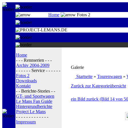
Home
Fotos 2
Home
- - - Rennserien - - -
Archiv 2004-2009
Galerie
- - - - - - Service - - - - - -
Fotos 2
Startseite
»
Tourenwagen
»
Downloads
Kontakt
Zurück zur Kategorieübersicht
- - Berichte-Stories - -
GT- und Sportwagen
ein Bild zurück (Bild 14 von 50
Le Mans Fan Guide
Hintergrundberichte
Project Le Mans
- - - - - - - - - - - - -
Impressum