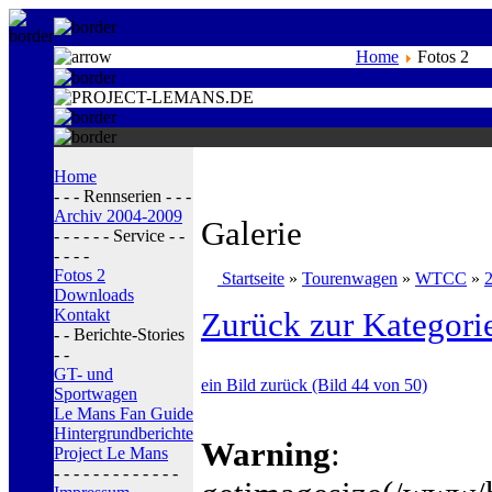
Home
Fotos 2
Home
- - - Rennserien - - -
Archiv 2004-2009
Galerie
- - - - - - Service - -
- - - -
Fotos 2
Startseite
»
Tourenwagen
»
WTCC
»
2
Downloads
Kontakt
Zurück zur Kategori
- - Berichte-Stories
- -
GT- und
ein Bild zurück (Bild 44 von 50)
Sportwagen
Le Mans Fan Guide
Hintergrundberichte
Warning
:
Project Le Mans
- - - - - - - - - - - - -