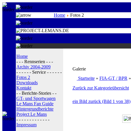
Home
Fotos 2
Home
- - - Rennserien - - -
Archiv 2004-2009
Galerie
- - - - - - Service - - - - - -
Fotos 2
Startseite
»
FIA-GT / BPR
Downloads
Kontakt
Zurück zur Kategorieübersicht
- - Berichte-Stories - -
GT- und Sportwagen
ein Bild zurück (Bild 1 von 38)
Le Mans Fan Guide
Hintergrundberichte
Project Le Mans
- - - - - - - - - - - - -
Impressum