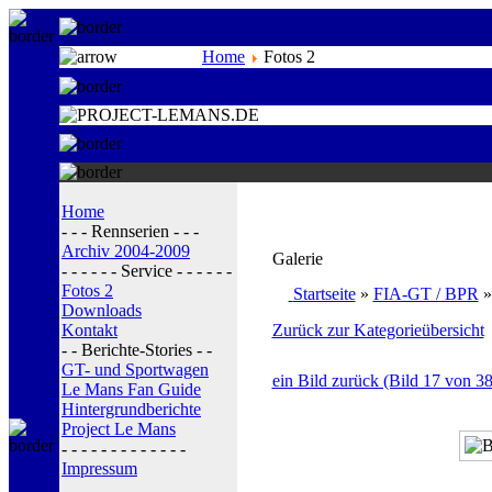
Home
Fotos 2
Home
- - - Rennserien - - -
Archiv 2004-2009
Galerie
- - - - - - Service - - - - - -
Fotos 2
Startseite
»
FIA-GT / BPR
Downloads
Kontakt
Zurück zur Kategorieübersicht
- - Berichte-Stories - -
GT- und Sportwagen
ein Bild zurück (Bild 17 von 38
Le Mans Fan Guide
Hintergrundberichte
Project Le Mans
- - - - - - - - - - - - -
Impressum