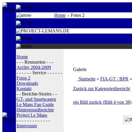
Home
Fotos 2
Home
- - - Rennserien - - -
Archiv 2004-2009
Galerie
- - - - - - Service - - - - - -
Fotos 2
Startseite
»
FIA-GT / BPR
Downloads
Kontakt
Zurück zur Kategorieübersicht
- - Berichte-Stories - -
GT- und Sportwagen
ein Bild zurück (Bild 4 von 38)
Le Mans Fan Guide
Hintergrundberichte
Project Le Mans
- - - - - - - - - - - - -
Impressum