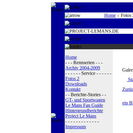
Home
Fotos 
Home
- - - Rennserien - - -
Archiv 2004-2009
Galer
- - - - - - Service - - - - - -
Fotos 2
Sta
Downloads
Kontakt
Zurüc
- - Berichte-Stories - -
GT- und Sportwagen
ein B
Le Mans Fan Guide
Hintergrundberichte
Project Le Mans
- - - - - - - - - - - - -
Impressum