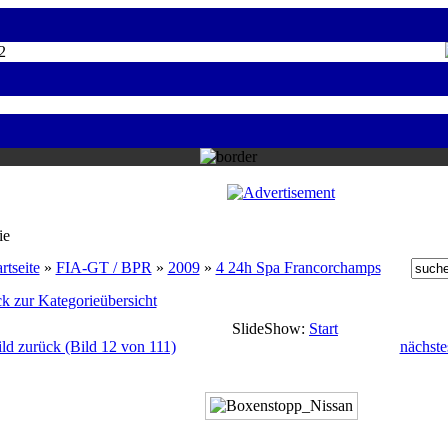
2
ie
rtseite
»
FIA-GT / BPR
»
2009
»
4 24h Spa Francorchamps
k zur Kategorieübersicht
SlideShow:
Start
ild zurück (Bild 12 von 111)
nächste