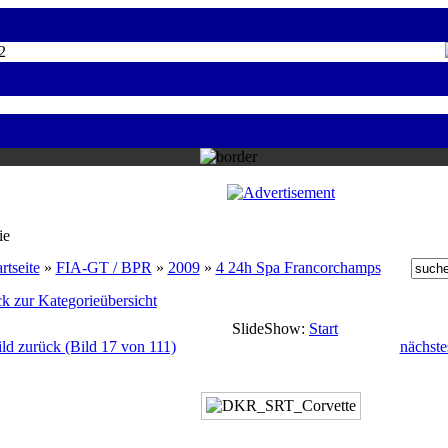
2
ie
rtseite
»
FIA-GT / BPR
»
2009
»
4 24h Spa Francorchamps
k zur Kategorieübersicht
SlideShow:
Start
ild zurück (Bild 17 von 111)
nächste