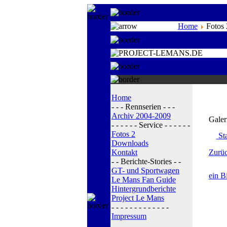
Home
Fotos 
Home
- - - Rennserien - - -
Archiv 2004-2009
Galer
- - - - - - Service - - - - - -
Fotos 2
Sta
Downloads
Kontakt
Zurüc
- - Berichte-Stories - -
GT- und Sportwagen
ein B
Le Mans Fan Guide
Hintergrundberichte
Project Le Mans
- - - - - - - - - - - - -
Impressum