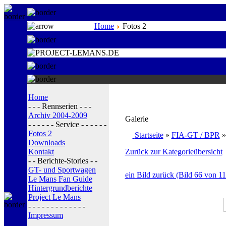
Home
Fotos 2
Home
- - - Rennserien - - -
Archiv 2004-2009
Galerie
- - - - - - Service - - - - - -
Fotos 2
Startseite
»
FIA-GT / BPR
Downloads
Kontakt
Zurück zur Kategorieübersicht
- - Berichte-Stories - -
GT- und Sportwagen
ein Bild zurück (Bild 66 von 11
Le Mans Fan Guide
Hintergrundberichte
Project Le Mans
- - - - - - - - - - - - -
Impressum