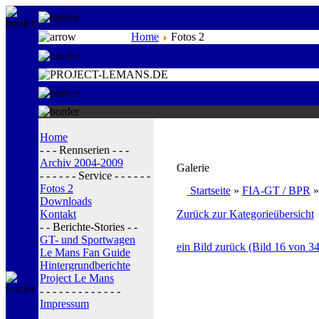
Home
Fotos 2
Home
- - - Rennserien - - -
Archiv 2004-2009
Galerie
- - - - - - Service - - - - - -
Fotos 2
Startseite
»
FIA-GT / BPR
Downloads
Kontakt
Zurück zur Kategorieübersicht
- - Berichte-Stories - -
GT- und Sportwagen
ein Bild zurück (Bild 16 von 34
Le Mans Fan Guide
Hintergrundberichte
Project Le Mans
- - - - - - - - - - - - -
Impressum