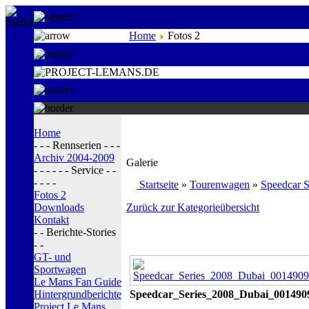
Home
Fotos 2
Home
- - - Rennserien - - -
Archiv 2004-2009
Galerie
- - - - - - Service - -
- - - -
Startseite
»
Tourenwagen
»
Speedcar S
Fotos 2
Downloads
Zurück zur Kategorieübersicht
Kontakt
- - Berichte-Stories
- -
GT- und
Sportwagen
Le Mans Fan Guide
Hintergrundberichte
Speedcar_Series_2008_Dubai_001490
Project Le Mans