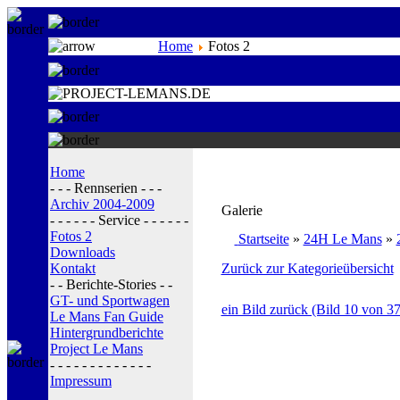
Home
Fotos 2
Home
- - - Rennserien - - -
Archiv 2004-2009
Galerie
- - - - - - Service - - - - - -
Fotos 2
Startseite
»
24H Le Mans
»
Downloads
Kontakt
Zurück zur Kategorieübersicht
- - Berichte-Stories - -
GT- und Sportwagen
ein Bild zurück (Bild 10 von 37
Le Mans Fan Guide
Hintergrundberichte
Project Le Mans
- - - - - - - - - - - - -
Impressum