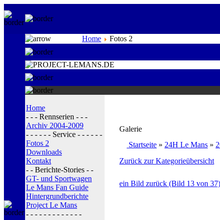
Home
Fotos 2
Home
- - - Rennserien - - -
Archiv 2004-2009
Galerie
- - - - - - Service - - - - - -
Fotos 2
Startseite
»
24H Le Mans
»
2
Downloads
Kontakt
Zurück zur Kategorieübersicht
- - Berichte-Stories - -
GT- und Sportwagen
ein Bild zurück (Bild 13 von 37
Le Mans Fan Guide
Hintergrundberichte
Project Le Mans
- - - - - - - - - - - - -