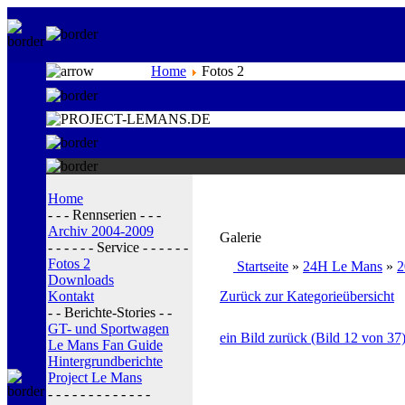
Home
Fotos 2
Home
- - - Rennserien - - -
Archiv 2004-2009
Galerie
- - - - - - Service - - - - - -
Fotos 2
Startseite
»
24H Le Mans
»
2
Downloads
Kontakt
Zurück zur Kategorieübersicht
- - Berichte-Stories - -
GT- und Sportwagen
ein Bild zurück (Bild 12 von 37
Le Mans Fan Guide
Hintergrundberichte
Project Le Mans
- - - - - - - - - - - - -