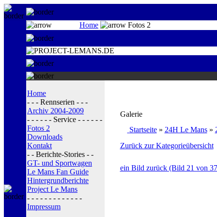
Home
Fotos 2
Home
- - - Rennserien - - -
Archiv 2004-2009
Galerie
- - - - - - Service - - - - - -
Fotos 2
Startseite
»
24H Le Mans
»
Downloads
Kontakt
Zurück zur Kategorieübersicht
- - Berichte-Stories - -
GT- und Sportwagen
ein Bild zurück (Bild 21 von 37
Le Mans Fan Guide
Hintergrundberichte
Project Le Mans
- - - - - - - - - - - - -
Impressum