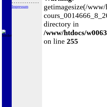
- - - - - - - - - - - - -
getimagesize(/www
Impressum
cours_0014666_8_200
directory in
/www/htdocs/w0063
on line
255