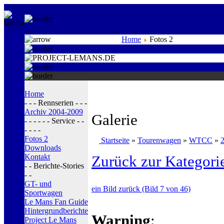
Home
Fotos 2
Home
- - - Rennserien - - -
Archiv 2004-2009
Galerie
- - - - - - Service - -
- - - -
Fotos 2
Startseite
»
Tourenwagen
»
WTCC
»
Downloads
Kontakt
Zurück zur Kategori
- - Berichte-Stories
- -
GT- und
ein Bild zurück (Bild 7 von 46)
Sportwagen
Le Mans Fan Guide
Hintergrundberichte
Warning
:
Project Le Mans