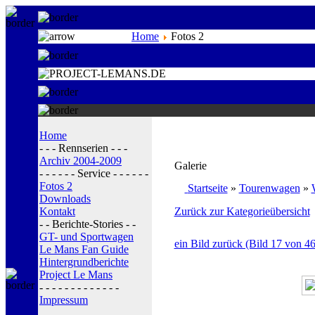
Home
Fotos 2
Home
- - - Rennserien - - -
Archiv 2004-2009
Galerie
- - - - - - Service - - - - - -
Fotos 2
Startseite
»
Tourenwagen
»
Downloads
Kontakt
Zurück zur Kategorieübersicht
- - Berichte-Stories - -
GT- und Sportwagen
ein Bild zurück (Bild 17 von 46
Le Mans Fan Guide
Hintergrundberichte
Project Le Mans
- - - - - - - - - - - - -
Impressum