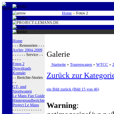
Home
Fotos 2
Home
- - - Rennserien - - -
Archiv 2004-2009
Galerie
- - - - - - Service - -
- - - -
Fotos 2
Startseite
»
Tourenwagen
»
WTCC
»
Downloads
Kontakt
Zurück zur Kategori
- - Berichte-Stories
- -
GT- und
ein Bild zurück (Bild 15 von 46)
Sportwagen
Le Mans Fan Guide
Hintergrundberichte
Warning
:
Project Le Mans
- - - - - - - - - - - - -