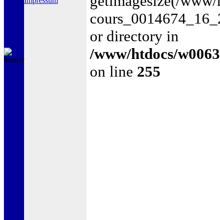
getimagesize(/www
Impressum
cours_0014674_16_20
or directory in
/www/htdocs/w0063
on line
255