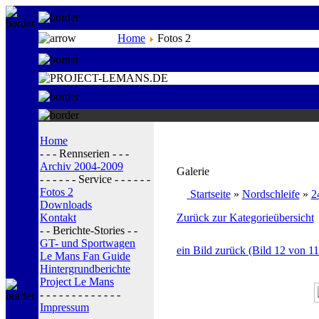
Home
Fotos 2
Home
- - - Rennserien - - -
Archiv 2004-2009
Galerie
- - - - - - Service - - - - - -
Fotos 2
Startseite
»
Nordschleife
»
2
Downloads
Kontakt
Zurück zur Kategorieübersicht
- - Berichte-Stories - -
GT- und Sportwagen
ein Bild zurück (Bild 12 von 11
Le Mans Fan Guide
Hintergrundberichte
Project Le Mans
- - - - - - - - - - - - -
Impressum