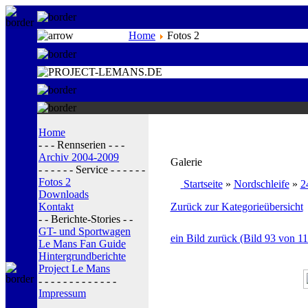
Home
Fotos 2
Home
- - - Rennserien - - -
Archiv 2004-2009
Galerie
- - - - - - Service - - - - - -
Fotos 2
Startseite
»
Nordschleife
»
2
Downloads
Kontakt
Zurück zur Kategorieübersicht
- - Berichte-Stories - -
GT- und Sportwagen
ein Bild zurück (Bild 93 von 11
Le Mans Fan Guide
Hintergrundberichte
Project Le Mans
- - - - - - - - - - - - -
Impressum