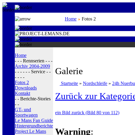
Home
Fotos 2
Home
- - - Rennserien - - -
Archiv 2004-2009
Galerie
- - - - - - Service - -
- - - -
Fotos 2
Startseite
»
Nordschleife
»
24h Nuerbu
Downloads
Kontakt
Zurück zur Kategori
- - Berichte-Stories
- -
GT- und
ein Bild zurück (Bild 80 von 112)
Sportwagen
Le Mans Fan Guide
Hintergrundberichte
Warning
:
Project Le Mans