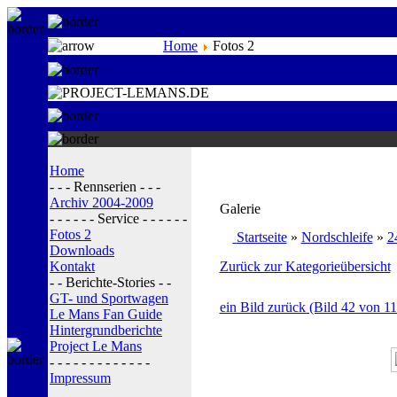
Home
Fotos 2
Home
- - - Rennserien - - -
Archiv 2004-2009
Galerie
- - - - - - Service - - - - - -
Fotos 2
Startseite
»
Nordschleife
»
2
Downloads
Kontakt
Zurück zur Kategorieübersicht
- - Berichte-Stories - -
GT- und Sportwagen
ein Bild zurück (Bild 42 von 11
Le Mans Fan Guide
Hintergrundberichte
Project Le Mans
- - - - - - - - - - - - -
Impressum