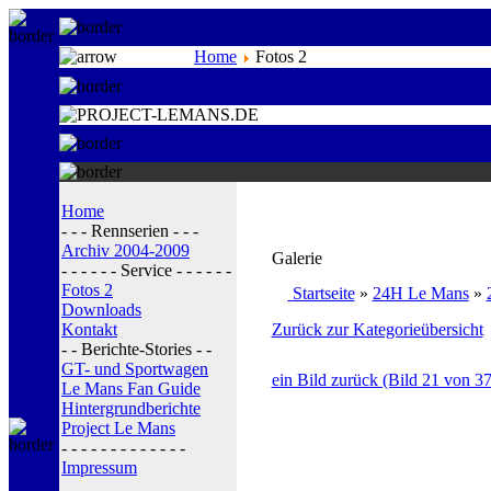
Home
Fotos 2
Home
- - - Rennserien - - -
Archiv 2004-2009
Galerie
- - - - - - Service - - - - - -
Fotos 2
Startseite
»
24H Le Mans
»
Downloads
Kontakt
Zurück zur Kategorieübersicht
- - Berichte-Stories - -
GT- und Sportwagen
ein Bild zurück (Bild 21 von 37
Le Mans Fan Guide
Hintergrundberichte
Project Le Mans
- - - - - - - - - - - - -
Impressum