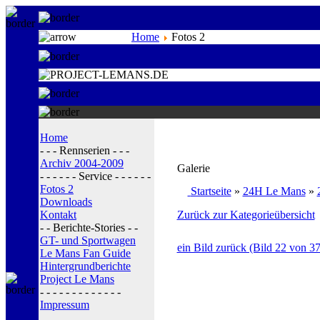
Home
Fotos 2
Home
- - - Rennserien - - -
Archiv 2004-2009
Galerie
- - - - - - Service - - - - - -
Fotos 2
Startseite
»
24H Le Mans
»
Downloads
Kontakt
Zurück zur Kategorieübersicht
- - Berichte-Stories - -
GT- und Sportwagen
ein Bild zurück (Bild 22 von 37
Le Mans Fan Guide
Hintergrundberichte
Project Le Mans
- - - - - - - - - - - - -
Impressum