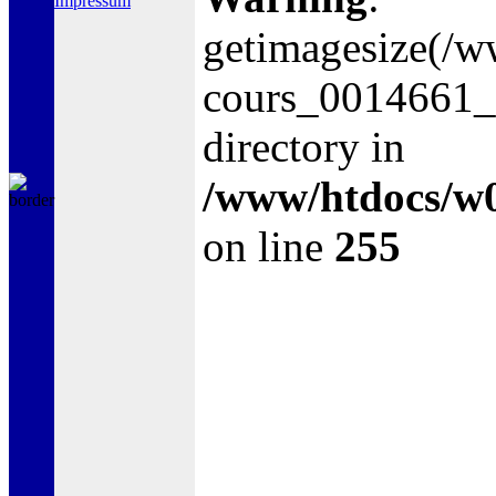
Impressum
getimagesize(/
cours_0014661_3
directory in
/www/htdocs/w0
on line
255