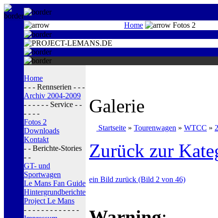
Home
Fotos 2
Home
- - - Rennserien - - -
Archiv 2004-2009
Galerie
- - - - - - Service - -
- - - -
Fotos 2
Startseite
»
Tourenwagen
»
WTCC
»
Downloads
Kontakt
Zurück zur Kate
- - Berichte-Stories
- -
GT- und
Sportwagen
ein Bild zurück (Bild 2 von 46)
Le Mans Fan Guide
Hintergrundberichte
Project Le Mans
- - - - - - - - - - - - -
Warning
: