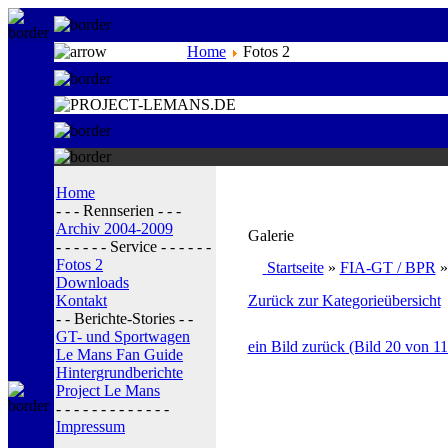
Home
Fotos 2
Home
- - - Rennserien - - -
Archiv 2004-2009
Galerie
- - - - - - Service - - - - - -
Fotos 2
Startseite
»
FIA-GT / BPR
Downloads
Kontakt
Zurück zur Kategorieübersicht
- - Berichte-Stories - -
GT- und Sportwagen
ein Bild zurück (Bild 20 von 11
Le Mans Fan Guide
Hintergrundberichte
Project Le Mans
- - - - - - - - - - - - -
Impressum