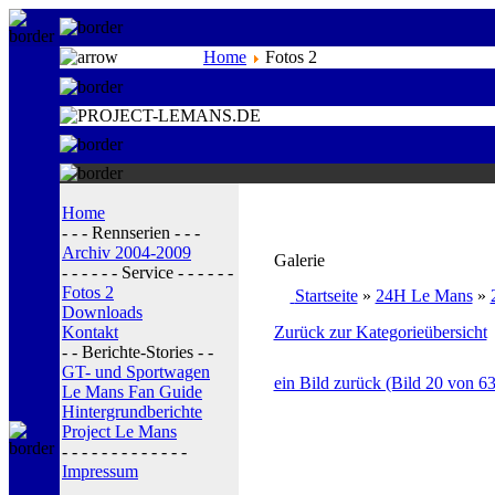
Home
Fotos 2
Home
- - - Rennserien - - -
Archiv 2004-2009
Galerie
- - - - - - Service - - - - - -
Fotos 2
Startseite
»
24H Le Mans
»
Downloads
Kontakt
Zurück zur Kategorieübersicht
- - Berichte-Stories - -
GT- und Sportwagen
ein Bild zurück (Bild 20 von 63
Le Mans Fan Guide
Hintergrundberichte
Project Le Mans
- - - - - - - - - - - - -
Impressum