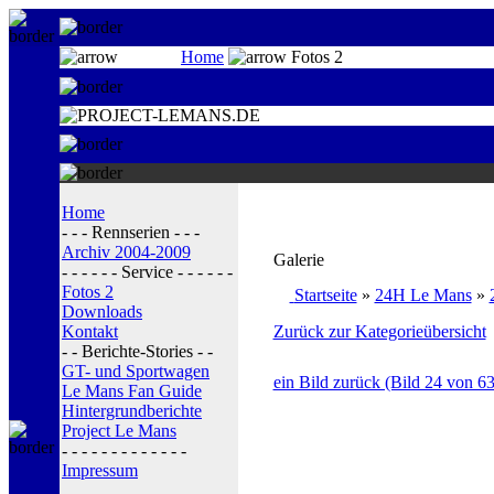
Home
Fotos 2
Home
- - - Rennserien - - -
Archiv 2004-2009
Galerie
- - - - - - Service - - - - - -
Fotos 2
Startseite
»
24H Le Mans
»
Downloads
Kontakt
Zurück zur Kategorieübersicht
- - Berichte-Stories - -
GT- und Sportwagen
ein Bild zurück (Bild 24 von 63
Le Mans Fan Guide
Hintergrundberichte
Project Le Mans
- - - - - - - - - - - - -
Impressum