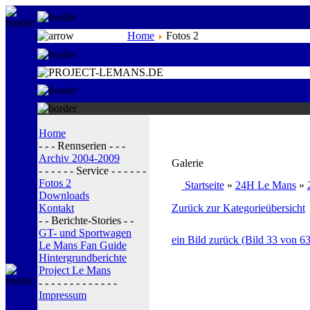
Home
Fotos 2
Home
- - - Rennserien - - -
Archiv 2004-2009
Galerie
- - - - - - Service - - - - - -
Fotos 2
Startseite
»
24H Le Mans
»
Downloads
Kontakt
Zurück zur Kategorieübersicht
- - Berichte-Stories - -
GT- und Sportwagen
ein Bild zurück (Bild 33 von 63
Le Mans Fan Guide
Hintergrundberichte
Project Le Mans
- - - - - - - - - - - - -
Impressum