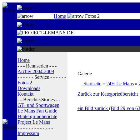
Home
Fotos 2
Home
- - - Rennserien - - -
Archiv 2004-2009
Galerie
- - - - - - Service - - - - - -
Fotos 2
Startseite
»
24H Le Mans
»
Downloads
Kontakt
Zurück zur Kategorieübersicht
- - Berichte-Stories - -
GT- und Sportwagen
ein Bild zurück (Bild 29 von 63
Le Mans Fan Guide
Hintergrundberichte
Project Le Mans
- - - - - - - - - - - - -
Impressum