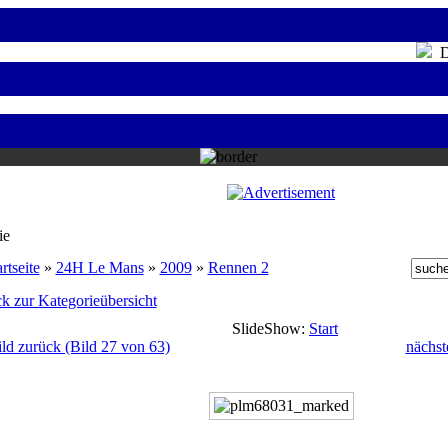
Do
ie
rtseite
»
24H Le Mans
»
2009
»
Rennen 2
k zur Kategorieübersicht
SlideShow:
Start
ild zurück (Bild 27 von 63)
nächst