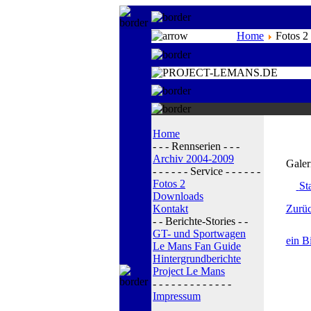
Home
Fotos 2
Home
- - - Rennserien - - -
Archiv 2004-2009
Galer
- - - - - - Service - - - - - -
Fotos 2
Sta
Downloads
Kontakt
Zurüc
- - Berichte-Stories - -
GT- und Sportwagen
ein B
Le Mans Fan Guide
Hintergrundberichte
Project Le Mans
- - - - - - - - - - - - -
Impressum