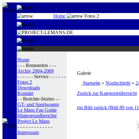
Home
Fotos 2
Home
- - - Rennserien - - -
Archiv 2004-2009
Galerie
- - - - - - Service - - - - - -
Fotos 2
Startseite
»
Nordschleife
»
2
Downloads
Kontakt
Zurück zur Kategorieübersicht
- - Berichte-Stories - -
GT- und Sportwagen
ein Bild zurück (Bild 89 von 11
Le Mans Fan Guide
Hintergrundberichte
Project Le Mans
- - - - - - - - - - - - -
Impressum