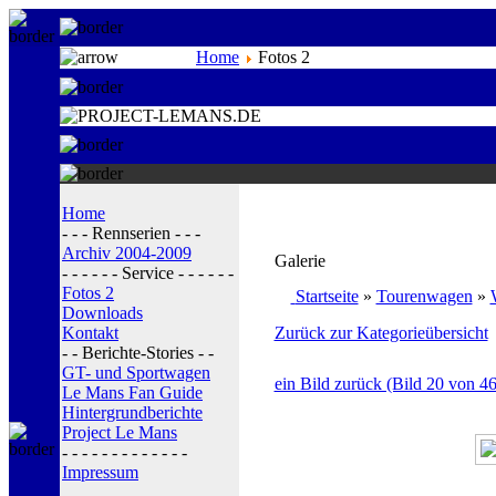
Home
Fotos 2
Home
- - - Rennserien - - -
Archiv 2004-2009
Galerie
- - - - - - Service - - - - - -
Fotos 2
Startseite
»
Tourenwagen
»
Downloads
Kontakt
Zurück zur Kategorieübersicht
- - Berichte-Stories - -
GT- und Sportwagen
ein Bild zurück (Bild 20 von 46
Le Mans Fan Guide
Hintergrundberichte
Project Le Mans
- - - - - - - - - - - - -
Impressum