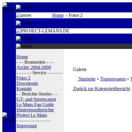
Home
Fotos 2
Home
- - - Rennserien - - -
Archiv 2004-2009
Galerie
- - - - - - Service - - - - - -
Fotos 2
Startseite
»
Tourenwagen
»
Downloads
Kontakt
Zurück zur Kategorieübersicht
- - Berichte-Stories - -
GT- und Sportwagen
Le Mans Fan Guide
Hintergrundberichte
Project Le Mans
- - - - - - - - - - - - -
Impressum