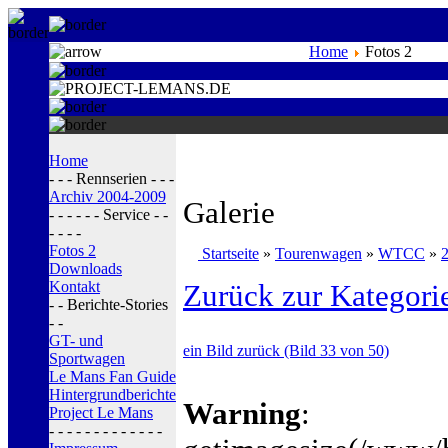
Home
Fotos 2
Home
- - - Rennserien - - -
Archiv 2004-2009
Galerie
- - - - - - Service - -
- - - -
Fotos 2
Startseite
»
Tourenwagen
»
WTCC
»
Downloads
Kontakt
Zurück zur Kategori
- - Berichte-Stories
- -
GT- und
ein Bild zurück (Bild 33 von 50)
Sportwagen
Le Mans Fan Guide
Hintergrundberichte
Warning
:
Project Le Mans
- - - - - - - - - - - - -