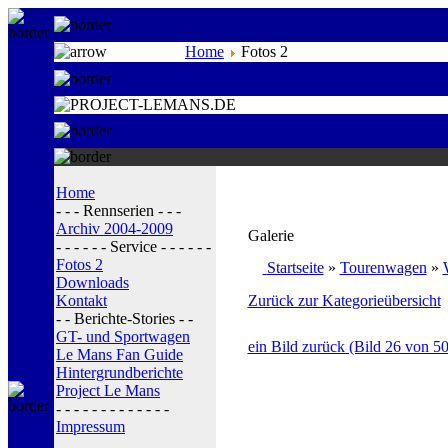
Home
Fotos 2
Home
- - - Rennserien - - -
Archiv 2004-2009
Galerie
- - - - - - Service - - - - - -
Fotos 2
Startseite
»
Tourenwagen
»
Downloads
Kontakt
Zurück zur Kategorieübersicht
- - Berichte-Stories - -
GT- und Sportwagen
ein Bild zurück (Bild 26 von 50
Le Mans Fan Guide
Hintergrundberichte
Project Le Mans
- - - - - - - - - - - - -
Impressum